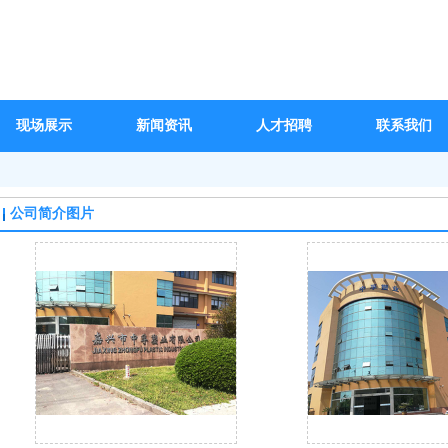
现场展示
新闻资讯
人才招聘
联系我们
公司简介图片