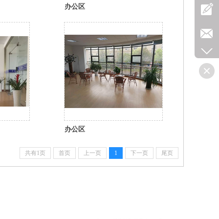
办公区
办公区
共有1页
首页
上一页
1
下一页
尾页