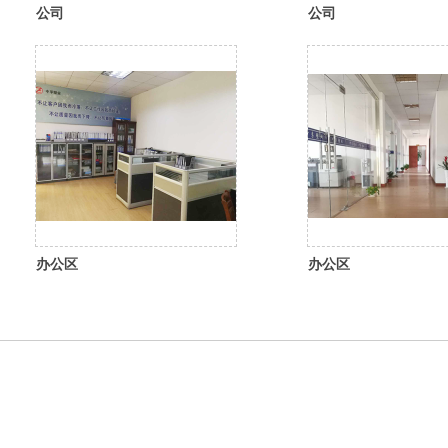
公司
公司
办公区
办公区
联系我们