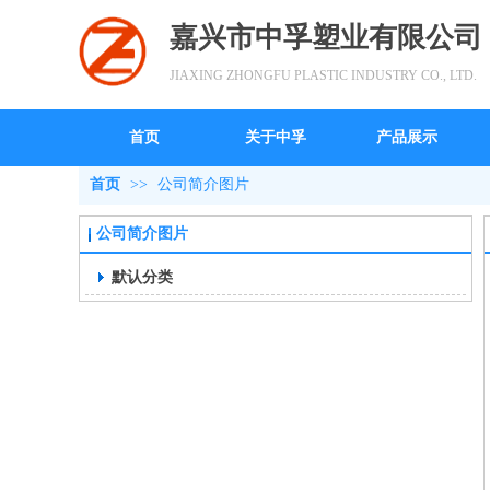
嘉兴市中孚塑业有限公司
JIAXING ZHONGFU PLASTIC INDUSTRY CO., LTD.
首页
关于中孚
产品展示
首页
>>
公司简介图片
公司简介图片
默认分类