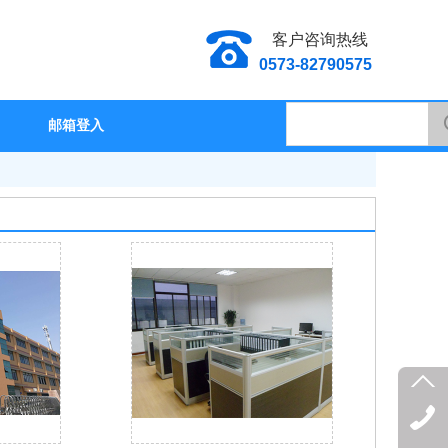
客户咨询热线
0573-82790575
邮箱登入