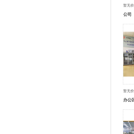
暂无价
公司
暂无价
办公